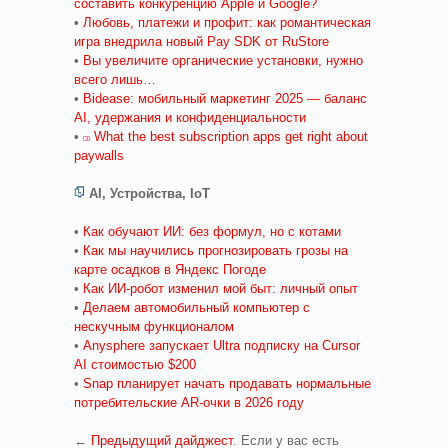
составить конкуренцию Apple и Google?
•
Любовь, платежи и профит: как романтическая
игра внедрила новый Pay SDK от RuStore
•
Вы увеличите органические установки, нужно
всего лишь…
•
Bidease: мобильный маркетинг 2025 — баланс
AI, удержания и конфиденциальности
•
What the best subscription apps get right about
paywalls
AI, Устройства, IoT
•
Как обучают ИИ: без формул, но с котами
•
Как мы научились прогнозировать грозы на
карте осадков в Яндекс Погоде
•
Как ИИ-робот изменил мой быт: личный опыт
•
Делаем автомобильный компьютер с
нескучным функционалом
•
Anysphere запускает Ultra подписку на Cursor
AI стоимостью $200
•
Snap планирует начать продавать нормальные
потребительские AR-очки в 2026 году
←
Предыдущий дайджест
. Если у вас есть