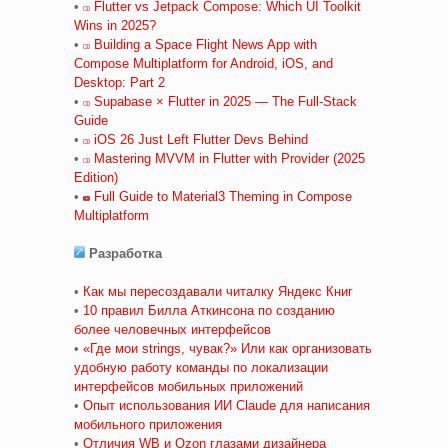
•
Flutter vs Jetpack Compose: Which UI Toolkit
Wins in 2025?
•
Building a Space Flight News App with
Compose Multiplatform for Android, iOS, and
Desktop: Part 2
•
Supabase × Flutter in 2025 — The Full‑Stack
Guide
•
iOS 26 Just Left Flutter Devs Behind
•
Mastering MVVM in Flutter with Provider (2025
Edition)
•
Full Guide to Material3 Theming in Compose
Multiplatform
Разработка
•
Как мы пересоздавали читалку Яндекс Книг
•
10 правил Билла Аткинсона по созданию
более человечных интерфейсов
•
«Где мои strings, чувак?» Или как организовать
удобную работу команды по локализации
интерфейсов мобильных приложений
•
Опыт использования ИИ Claude для написания
мобильного приложения
•
Отличия WB и Ozon глазами дизайнера