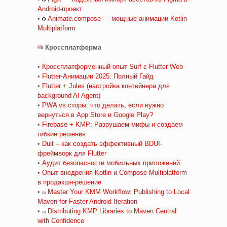
Android-проект
•
Animate.compose — мощные анимации Kotlin
Multiplatform
Кроссплатформа
•
Кроссплатформенный опыт Surf с Flutter Web
•
Flutter-Анимации 2025: Полный Гайд
•
Flutter + Jules (настройка контейнера для
background AI Agent)
•
PWA vs сторы: что делать, если нужно
вернуться в App Store и Google Play?
•
Firebase + KMP: Разрушаем мифы и создаем
гибкие решения
•
Duit – как создать эффективный BDUI-
фреймворк для Flutter
•
Аудит безопасности мобильных приложений
•
Опыт внедрения Kotlin и Compose Multiplatform
в продакшн-решение
•
Master Your KMM Workflow: Publishing to Local
Maven for Faster Android Iteration
•
Distributing KMP Libraries to Maven Central
with Confidence