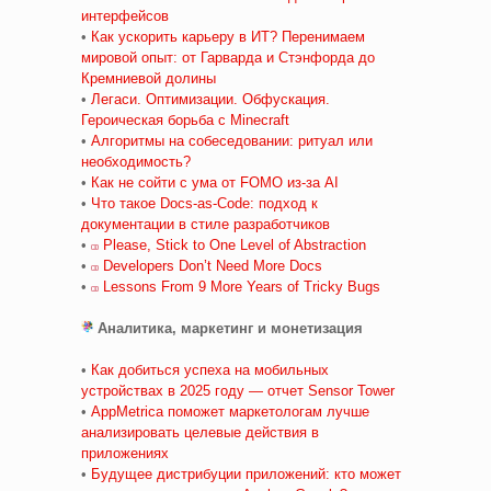
интерфейсов
•
Как ускорить карьеру в ИТ? Перенимаем
мировой опыт: от Гарварда и Стэнфорда до
Кремниевой долины
•
Легаси. Оптимизации. Обфускация.
Героическая борьба с Minecraft
•
Алгоритмы на собеседовании: ритуал или
необходимость?
•
Как не сойти с ума от FOMO из-за AI
•
Что такое Docs-as-Code: подход к
документации в стиле разработчиков
•
Please, Stick to One Level of Abstraction
•
Developers Don’t Need More Docs
•
Lessons From 9 More Years of Tricky Bugs
Аналитика, маркетинг и монетизация
•
Как добиться успеха на мобильных
устройствах в 2025 году — отчет Sensor Tower
•
AppMetrica поможет маркетологам лучше
анализировать целевые действия в
приложениях
•
Будущее дистрибуции приложений: кто может