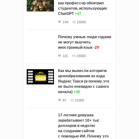
как профессор обхитрил
студентов, использующих
ChatGPT
+47
149
15000
Почему умные люди годами
не могут выучить
иностранный язык
-29
115
23000
Как мы вынесли алгоритм
ценообразования из кода
Яндекс Такси (и почему это
не было очевидно с самого
начала)
+46
87
21000
17-летняя девушка
зарабатывает 10+ тыс
долларов в неделю
на создании сайтов
с помощью ИИ. Почему это