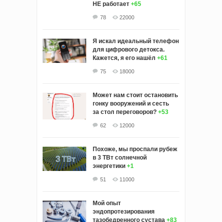
НЕ работает
+65
78
22000
Я искал идеальный телефон
для цифрового детокса.
Кажется, я его нашёл
+61
75
18000
Может нам стоит остановить
гонку вооружений и сесть
за стол переговоров?
+53
62
12000
Похоже, мы проспали рубеж
в 3 ТВт солнечной
энергетики
+1
51
11000
Мой опыт
эндопротезирования
тазобедренного сустава
+83