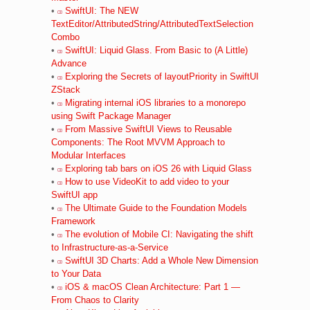
•
SwiftUI: The NEW
TextEditor/AttributedString/AttributedTextSelection
Combo
•
SwiftUI: Liquid Glass. From Basic to (A Little)
Advance
•
Exploring the Secrets of layoutPriority in SwiftUI
ZStack
•
Migrating internal iOS libraries to a monorepo
using Swift Package Manager
•
From Massive SwiftUI Views to Reusable
Components: The Root MVVM Approach to
Modular Interfaces
•
Exploring tab bars on iOS 26 with Liquid Glass
•
How to use VideoKit to add video to your
SwiftUI app
•
The Ultimate Guide to the Foundation Models
Framework
•
The evolution of Mobile CI: Navigating the shift
to Infrastructure-as-a-Service
•
SwiftUI 3D Charts: Add a Whole New Dimension
to Your Data
•
iOS & macOS Clean Architecture: Part 1 —
From Chaos to Clarity