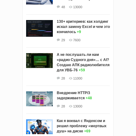
48
13000
130+ критериев: как холдинг
искал замену Excel и чем это
кончилось
+9
29
7600
А не послушать ли нам
«радио Судного дня»… с AI?
Создаю АПК радиолюбителя
для УВБ-76
+59
28
11000
Внедрение HTTP/3
задерживается
+48
28
13000
Как я воевал с Яндексом и
решил проблему «мертвых
душ» на диске
+69