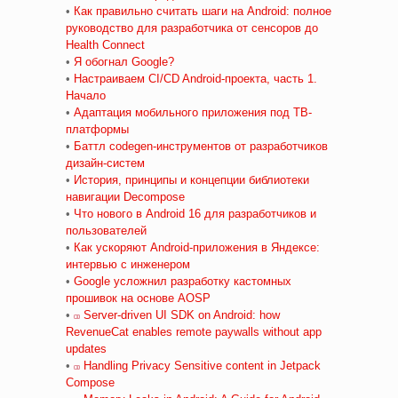
•
Как правильно считать шаги на Android: полное
руководство для разработчика от сенсоров до
Health Connect
•
Я обогнал Google?
•
Настраиваем CI/CD Android-проекта, часть 1.
Начало
•
Адаптация мобильного приложения под ТВ-
платформы
•
Баттл codegen-инструментов от разработчиков
дизайн-систем
•
История, принципы и концепции библиотеки
навигации Decompose
•
Что нового в Android 16 для разработчиков и
пользователей
•
Как ускоряют Android-приложения в Яндексе:
интервью с инженером
•
Google усложнил разработку кастомных
прошивок на основе AOSP
•
Server-driven UI SDK on Android: how
RevenueCat enables remote paywalls without app
updates
•
Handling Privacy Sensitive content in Jetpack
Compose