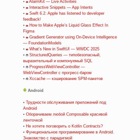
•
AlarmKit — Live Activities
•
Interactive Snippets — App Intents
•
Swift 6.2: Apple has listened to developer
feedback!
•
How to Make Apple’s Liquid Glass Effect In
Figma
•
Gradient Generator using On-Device Intelligence
— FoundationModels
•
What’s New in SwiftUI — WWDC 2025
•
StructuredQueries — типобезопасный,
выразительный и компонуемый SQL
•
ProgressWebViewController —
WebViewController с прогресс-баром
•
Xccache — кэширование SPM-пакетов
Android
•
Трудности обслуживания приложений под
Android
•
Оборачиваем любой Composable красивой
ленточкой
•
Не хотите поговорить о Kotlin Contracts?
•
Функциональное программирование в Android.
Знакомство с парадигмой