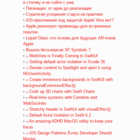
в статику и не сойти с ума
•
Пагинация: от идеи до реализации
•
Стратегии ускорения старта на практике
•
iOS-приложения под защитой Apple! Или нет?
•
Apple реализует промокоды для встроенных
покупок
•
Liquid Glass это основа для будущих AR-очков
Apple
•
Вышла бета-версия SF Symbols 7
•
WebView is Finally Coming to SwiftUI
•
Setting default actor isolation in Xcode 26
•
Donate content to Spotlight and open it using
NSUserActivity
•
Create immersive backgrounds in SwiftUI with
backgroundExtensionEffect()
•
Cook up 3D charts with Swift Charts
•
Real-time systems with Combine and
WebSockets
•
Stretchy header in SwiftUI with visualEffect()
•
Default Actor Isolation in Swift 6.2
•
An amazing ADHD MacOS utility to keep your
focus
•
iOS Design Patterns Every Developer Should
Master