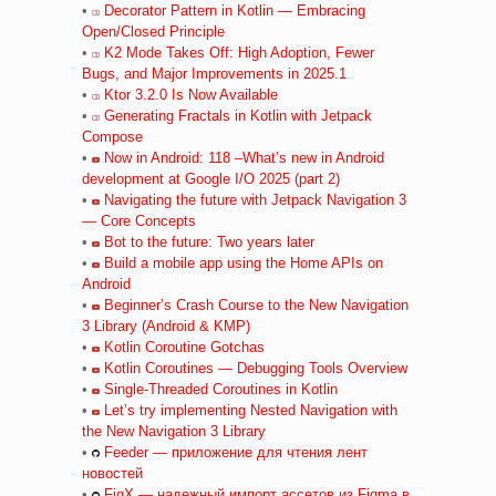
•
Decorator Pattern in Kotlin — Embracing
Open/Closed Principle
•
K2 Mode Takes Off: High Adoption, Fewer
Bugs, and Major Improvements in 2025.1
•
Ktor 3.2.0 Is Now Available
•
Generating Fractals in Kotlin with Jetpack
Compose
•
Now in Android: 118 –What’s new in Android
development at Google I/O 2025 (part 2)
•
Navigating the future with Jetpack Navigation 3
— Core Concepts
•
Bot to the future: Two years later
•
Build a mobile app using the Home APIs on
Android
•
Beginner’s Crash Course to the New Navigation
3 Library (Android & KMP)
•
Kotlin Coroutine Gotchas
•
Kotlin Coroutines — Debugging Tools Overview
•
Single-Threaded Coroutines in Kotlin
•
Let’s try implementing Nested Navigation with
the New Navigation 3 Library
•
Feeder — приложение для чтения лент
новостей
•
FigX — надежный импорт ассетов из Figma в