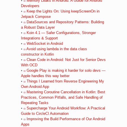
•
Memory Leaks in Android: A Guide for Android
Developers
•
Keep the Lights On: Using keepScreenOn in
Jetpack Compose
•
DataSources and Repository Patterns: Building
a Robust Data Layer
•
Koin 4.1 — Safer Configurations, Stronger
Integrations & Support
•
WebSocket in Android
•
Avoid using lambda in the data class
constructor in Kotlin
•
Clean Code in Android: Not Just for Senior Devs
With OCD
•
Google Play is making it harder for solo devs —
Apple handles this way better
•
Things I Learned from Reverse Engineering My
Own Android App
•
Mastering Coroutine Cancellation in Kotlin: Best
Practices, Common Pitfalls, and Safe Handling of
Repeating Tasks
•
Supercharge Your Android Workflow: A Practical
Guide to CircleCI Automation
•
Improving the Build Performance of Our Android
Apps