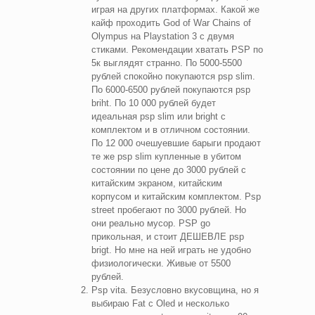
играя на других платформах. Какой же
кайф проходить God of War Chains of
Olympus на Playstation 3 с двумя
стиками. Рекомендации хватать PSP по
5к выглядят странно. По 5000-5500
рублей спокойно покупаются psp slim.
По 6000-6500 рублей покупаются psp
briht. По 10 000 рублей будет
идеальная psp slim или bright с
комплектом и в отличном состоянии.
По 12 000 очешуевшие барыги продают
те же psp slim купленные в убитом
состоянии по цене до 3000 рублей с
китайским экраном, китайским
корпусом и китайским комплектом. Psp
street пробегают по 3000 рублей. Но
они реально мусор. PSP go
прикольная, и стоит ДЕШЕВЛЕ psp
brigt. Но мне на ней играть не удобно
физиологически. Живые от 5500
рублей.
Psp vita. Безусловно вкусовщина, но я
выбираю Fat с Oled и несколько