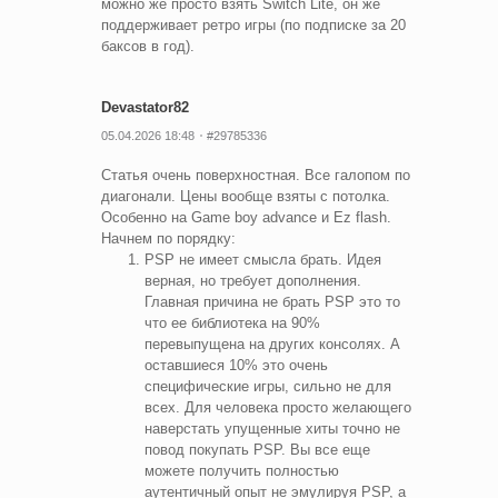
можно же просто взять Switch Lite, он же
поддерживает ретро игры (по подписке за 20
баксов в год).
Devastator82
05.04.2026 18:48
#29785336
Статья очень поверхностная. Все галопом по
диагонали. Цены вообще взяты с потолка.
Особенно на Game boy advance и Ez flash.
Начнем по порядку:
PSP не имеет смысла брать. Идея
верная, но требует дополнения.
Главная причина не брать PSP это то
что ее библиотека на 90%
перевыпущена на других консолях. А
оставшиеся 10% это очень
специфические игры, сильно не для
всех. Для человека просто желающего
наверстать упущенные хиты точно не
повод покупать PSP. Вы все еще
можете получить полностью
аутентичный опыт не эмулируя PSP, а