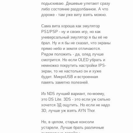
подыскиваю. Дешевые улетают сразу
либо состояние раздолбанное. А что
дороже - там уже виту взять можно.
Сама вита хороша как эмулятор
PS1/PSP - ну и своих игр, но как
универсальный эмулятор я бы её не
брал. Ну и я бы не сказал, что экраны
прямо небо и земля отличаются.
Рядом положить - да, олед лучше
смотрится. Но если OLED убрать и
немножко покрутить настройки IPS-
экран, то не настолько он и хуже
будет. МикроUSB и встроенная
память заметно полезней.
Из NDS лучший вариант, по-моему,
это DS Lite. 3DS - это если уж сильно
хочется 3Д ощутить. Но если не надо
3D, лучше уж взять AYN Thor.
Но, в целом, старые консоли
устарели. Лучше брать различные