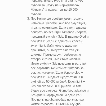
переходников с type-c на vita по ~90
рублей за штуку на маркетплесах.
Живые Vita находятся до 10 000
рублей.
Про Нинтендо вообще какая-то дичь
написана. Перемешано всё эмуляция,
игра на оригинале. Если стоит задача
поиграть во все игры Nintendo - берете
прошитый switch и 3ds. В идеале Oled и
new 3ds xl, если с деньгами совсем
туго - light. Лайт можно даже не
прошитый, он чипуется не так уж
сложно. Прямота рук требуется не
стопроцентная. Чип стоит копейки.
Итого switch + 3ds позволят играть во
все портативные игры от Nintendo за
всю их историю. Если берете oled +
new 3ds xl - бюджет будет от 40 000
рублей до 50 000 рублей. Если light +
3ds old около 20 000 рублей. И там
будет все включая Game boy advance и
без флеш картриджей. И даже PS1.
Про цены на gba вообще не знаю как
комментировать. Обычный б/у gba