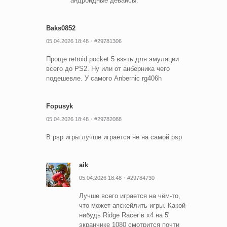
андроидные девайсы.
Baks0852
05.04.2026 18:48
#29781306
Проще retroid pocket 5 взять для эмуляции
всего до PS2. Ну или от анберника чего
подешевле. У самого Anbernic rg406h
Fopusyk
05.04.2026 18:48
#29782088
В psp игры лучше играется не на самой psp
aik
05.04.2026 18:48
#29784730
Лучше всего играется на чём-то,
что может апскейлить игры. Какой-
нибудь Ridge Racer в х4 на 5"
экранчике 1080 смотрится почти