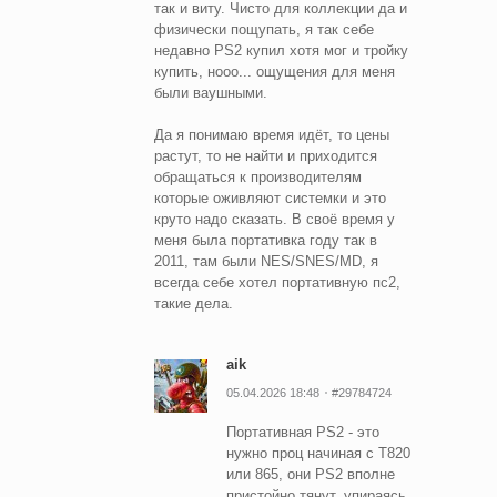
так и виту. Чисто для коллекции да и
физически пощупать, я так себе
недавно PS2 купил хотя мог и тройку
купить, нооо... ощущения для меня
были ваушными.
Да я понимаю время идёт, то цены
растут, то не найти и приходится
обращаться к производителям
которые оживляют системки и это
круто надо сказать. В своё время у
меня была портативка году так в
2011, там были NES/SNES/MD, я
всегда себе хотел портативную пс2,
такие дела.
aik
05.04.2026 18:48
#29784724
Портативная PS2 - это
нужно проц начиная с T820
или 865, они PS2 вполне
пристойно тянут, упираясь