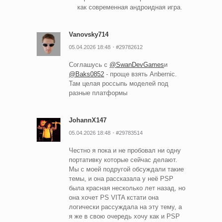
как современная андроидная игра.
Vanovsky714
05.04.2026 18:48
#29782612
Соглашусь с
@SwanDevGames
и
@Baks0852
- проще взять Anbernic.
Там целая россыпь моделей под
разные платформы
JohannX147
05.04.2026 18:48
#29783514
Честно я пока и не пробовал ни одну
портативку которые сейчас делают.
Мы с моей подругой обсуждали такие
темы, и она рассказала у неё PSP
была красная несколько лет назад, но
она хочет PS VITA кстати она
логически рассуждала на эту тему, а
я же в свою очередь хочу как и PSP