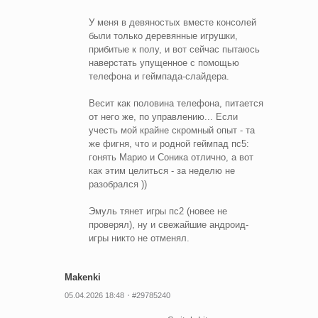
У меня в девяностых вместе консолей
были только деревянные игрушки,
прибитые к полу, и вот сейчас пытаюсь
наверстать упущенное с помощью
телефона и геймпада-слайдера.
Весит как половина телефона, питается
от него же, по управлению... Если
учесть мой крайне скромный опыт - та
же фигня, что и родной геймпад пс5:
гонять Марио и Соника отлично, а вот
как этим целиться - за неделю не
разобрался ))
Эмуль тянет игры пс2 (новее не
проверял), ну и свежайшие андроид-
игры никто не отменял.
Makenki
05.04.2026 18:48
#29785240