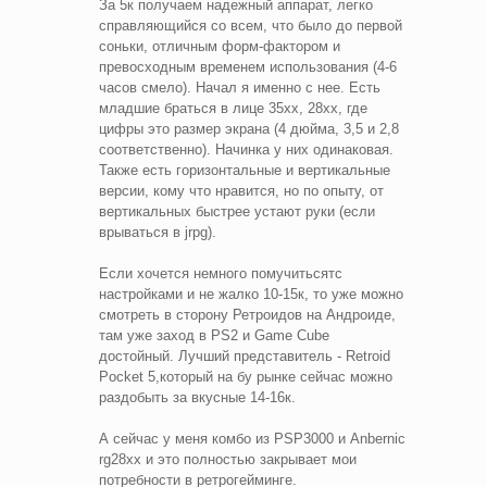
За 5к получаем надежный аппарат, легко
справляющийся со всем, что было до первой
соньки, отличным форм-фактором и
превосходным временем использования (4-6
часов смело). Начал я именно с нее. Есть
младшие браться в лице 35xx, 28xx, где
цифры это размер экрана (4 дюйма, 3,5 и 2,8
соответственно). Начинка у них одинаковая.
Также есть горизонтальные и вертикальные
версии, кому что нравится, но по опыту, от
вертикальных быстрее устают руки (если
врываться в jrpg).
Если хочется немного помучитьсятс
настройками и не жалко 10-15к, то уже можно
смотреть в сторону Ретроидов на Андроиде,
там уже заход в PS2 и Game Cube
достойный. Лучший представитель - Retroid
Pocket 5,который на бу рынке сейчас можно
раздобыть за вкусные 14-16к.
А сейчас у меня комбо из PSP3000 и Anbernic
rg28xx и это полностью закрывает мои
потребности в ретрогейминге.