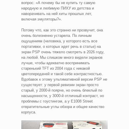
вопрос: «А почему бы не купить ту самую
народную и любимую ПИХУ из детства и
наворачивать на ней хиты прошлых лет,
включая эмуляторы?».
Потому что, как это странно ни прозвучит, она
очень болезненно устарела. По личным
ощущениям (человека, у которого есть все
портативки, о которых идет речь в статье) на
экран PSP очень тяжело смотреть в 2026 году,
на любой. Мы слишком много видели экранов
лучше, чтобы адекватно воспринимать
старенький TFT из 2004 года с никакой
цветопередачей и такой себе контрастностью.
Вдобавок к этому ультимативной версии PSP не
существует: у первой ревизии экран просто
старый, у 2000-й поярче, но очень блеклый по
насыщенности, у 3000-й отличный контраст, но
проблемы с гоустингом, а у Е1008 Street
отвратительные углы обзора и общее качество
корпуса.