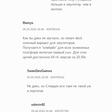
больше в эмулятор, чем в
железо.
Remys
05.04.2026 18:48
#29785104
Как бы дико не звучало, но steam deck
оличный вариант для эмуляторов.
Получается "комбайн" для всех возможных
платформ включая первый сыч. Для этих
целей достаточно 64 гб. версии за 20-30к.
SwanDevGames
05.04.2026 18:48
#29785502
Не дико, но Стимдек все таки не такой уж
и портатив
odmin42
05.04.2026 18:48
#29787760